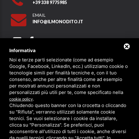
+39 338 9775985
EMAIL
INFO@ILMONODITO.IT
Informativa
Noi e terze parti selezionate (come ad esempio
Partner
Google, Facebook, LinkedIn, ecc.) utilizziamo cookie o
tecnologie simili per finalità tecniche e, con il tuo
consenso, anche per altre finalità come ad esempio
per mostrati annunci personalizzati e non
personalizzati più utili per te, come specificato nella
.
cookie policy
Chiudendo questo banner con la crocetta o cliccando
su "Rifiuta", verranno utilizzati solamente cookie
PRIVACY
/
SITEMAP
/ QUESTO SITO È PROTETTO DA GOOGLE
RECAPTCHA V3,
PRIVACY POLICY
E
TERMS OF SERVICE
DI GOOGLE.
tecnici. Se vuoi selezionare i cookie da installare,
clicca su "Personalizza". Se preferisci, puoi
acconsentire all'utilizzo di tutti i cookie, anche diversi
da quelli tecnici, cliccando su "Accetta tutti". In