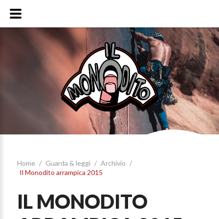
Home
/
Guarda & leggi
/
Archivio
/
Il Monodito arrampica 2015
IL MONODITO