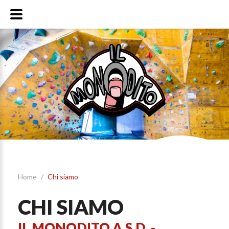
Home
/
Chi siamo
CHI SIAMO
IL MONODITO A.S.D. -