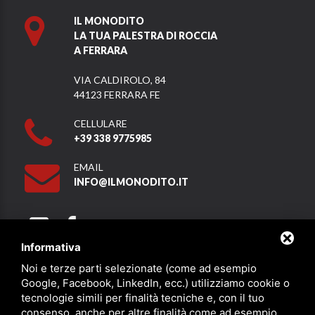
IL MONODITO
LA TUA PALESTRA DI ROCCIA
A FERRARA
VIA CALDIROLO, 84
44123 FERRARA FE
CELLULARE
+39 338 9775985
EMAIL
INFO@ILMONODITO.IT
Informativa
Noi e terze parti selezionate (come ad esempio
Partner
Google, Facebook, LinkedIn, ecc.) utilizziamo cookie o
tecnologie simili per finalità tecniche e, con il tuo
consenso, anche per altre finalità come ad esempio