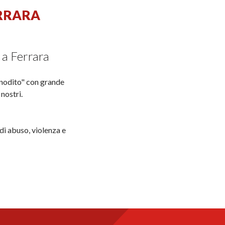
ERRARA
 a Ferrara
onodito" con grande
nostri.
i abuso, violenza e