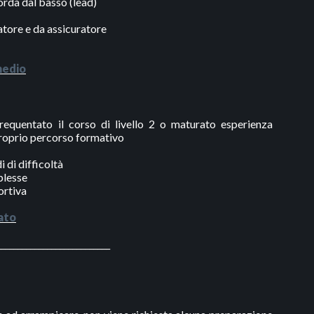
orda dal basso (lead)
atore e da assicuratore
medio
requentato il corso di livello 2 o maturato esperienza
 proprio percorso formativo
 di difficoltà
plesse
ortiva
ato
___________________________