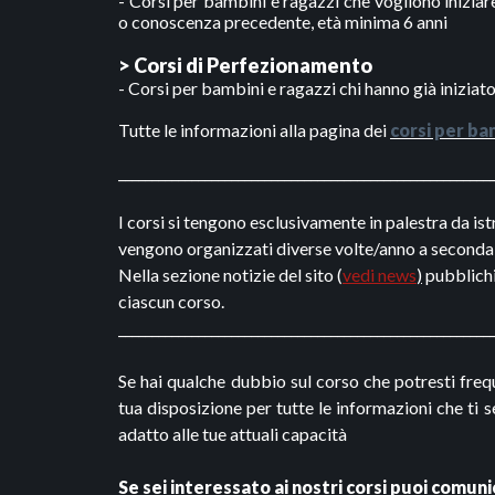
- Corsi per bambini e ragazzi che vogliono inizia
o conoscenza precedente, età minima 6 anni
> Corsi di Perfezionamento
- Corsi per bambini e ragazzi chi hanno già iniziat
Tutte le informazioni alla pagina dei
corsi per ba
________________________________________________________
I corsi si tengono esclusivamente in palestra da ist
vengono organizzati diverse volte/anno a seconda 
Nella sezione notizie del sito
(
vedi news
)
pubblichi
ciascun corso.
________________________________________________________
Se hai qualche dubbio sul corso che potresti freq
tua disposizione per tutte le informazioni che ti
adatto alle tue attuali capacità
Se sei interessato ai nostri corsi puoi comu