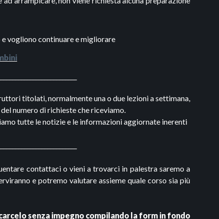
re ad arrampicare, non viene richiesta alcuna preparazione
o e vogliono continuare e migliorare
mbini
___________________________
ruttori titolati, normalmente una o due lezioni a settimana,
del numero di richieste che riceviamo.
amo tutte le notizie e le informazioni aggiornate inerenti
___________________________
uentare contattaci o vieni a trovarci in palestra saremo a
 serviranno e potremo valutare assieme quale corso sia più
nicarcelo senza impegno compilando la form in fondo