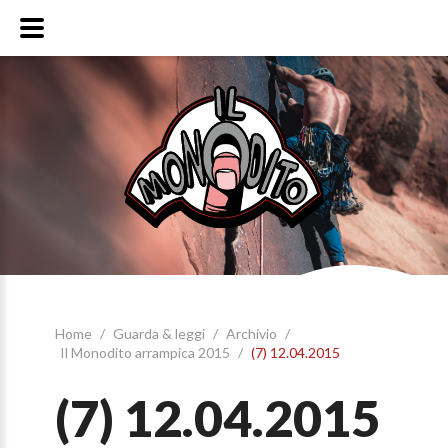
Home
/
Guarda & leggi
/
Archivio
/
Il Monodito arrampica 2015
/
(7) 12.04.2015
(7) 12.04.2015