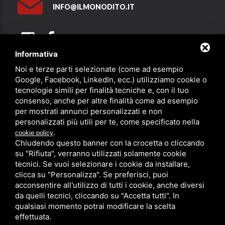
INFO@ILMONODITO.IT
Informativa
Noi e terze parti selezionate (come ad esempio
Partner
Google, Facebook, LinkedIn, ecc.) utilizziamo cookie o
tecnologie simili per finalità tecniche e, con il tuo
consenso, anche per altre finalità come ad esempio
per mostrati annunci personalizzati e non
personalizzati più utili per te, come specificato nella
.
cookie policy
Chiudendo questo banner con la crocetta o cliccando
su "Rifiuta", verranno utilizzati solamente cookie
PRIVACY
/
SITEMAP
/ QUESTO SITO È PROTETTO DA GOOGLE
RECAPTCHA V3,
PRIVACY POLICY
E
TERMS OF SERVICE
DI GOOGLE.
tecnici. Se vuoi selezionare i cookie da installare,
clicca su "Personalizza". Se preferisci, puoi
acconsentire all'utilizzo di tutti i cookie, anche diversi
da quelli tecnici, cliccando su "Accetta tutti". In
qualsiasi momento potrai modificare la scelta
effettuata.