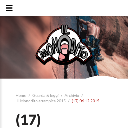
Home
/
Guarda & leggi
/
Archivio
/
Il Monodito arrampica 2015
/
(17) 06.12.2015
(17)