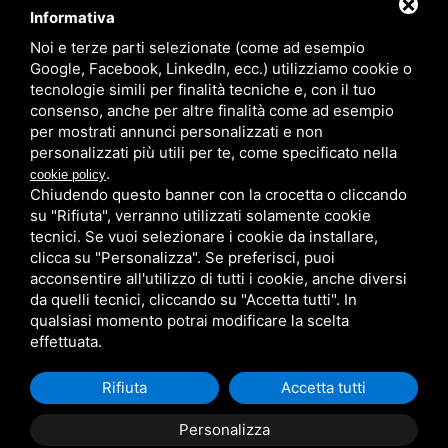
Informativa
Noi e terze parti selezionate (come ad esempio
Partner
Google, Facebook, LinkedIn, ecc.) utilizziamo cookie o
tecnologie simili per finalità tecniche e, con il tuo
consenso, anche per altre finalità come ad esempio
per mostrati annunci personalizzati e non
personalizzati più utili per te, come specificato nella
.
cookie policy
Chiudendo questo banner con la crocetta o cliccando
su "Rifiuta", verranno utilizzati solamente cookie
PRIVACY
/
SITEMAP
/ QUESTO SITO È PROTETTO DA GOOGLE
RECAPTCHA V3,
PRIVACY POLICY
E
TERMS OF SERVICE
DI GOOGLE.
tecnici. Se vuoi selezionare i cookie da installare,
clicca su "Personalizza". Se preferisci, puoi
acconsentire all'utilizzo di tutti i cookie, anche diversi
da quelli tecnici, cliccando su "Accetta tutti". In
qualsiasi momento potrai modificare la scelta
effettuata.
Rifiuta
Accetta tutti
Personalizza