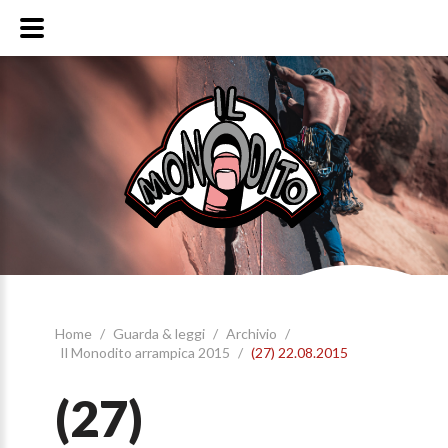
Home
/
Guarda & leggi
/
Archivio
/
Il Monodito arrampica 2015
/
(27) 22.08.2015
(27)