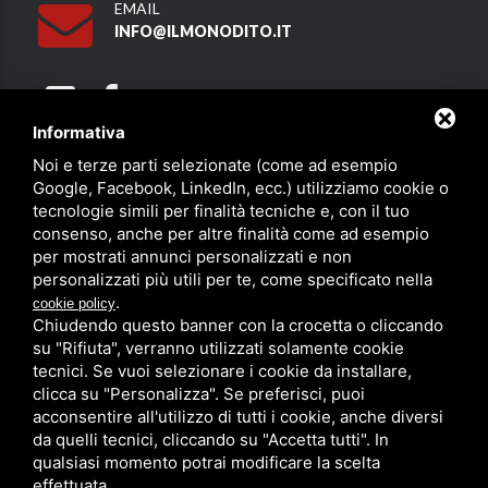
EMAIL
INFO@ILMONODITO.IT
Informativa
Noi e terze parti selezionate (come ad esempio
Partner
Google, Facebook, LinkedIn, ecc.) utilizziamo cookie o
tecnologie simili per finalità tecniche e, con il tuo
consenso, anche per altre finalità come ad esempio
per mostrati annunci personalizzati e non
personalizzati più utili per te, come specificato nella
.
cookie policy
Chiudendo questo banner con la crocetta o cliccando
su "Rifiuta", verranno utilizzati solamente cookie
PRIVACY
/
SITEMAP
/ QUESTO SITO È PROTETTO DA GOOGLE
RECAPTCHA V3,
PRIVACY POLICY
E
TERMS OF SERVICE
DI GOOGLE.
tecnici. Se vuoi selezionare i cookie da installare,
clicca su "Personalizza". Se preferisci, puoi
acconsentire all'utilizzo di tutti i cookie, anche diversi
da quelli tecnici, cliccando su "Accetta tutti". In
qualsiasi momento potrai modificare la scelta
effettuata.