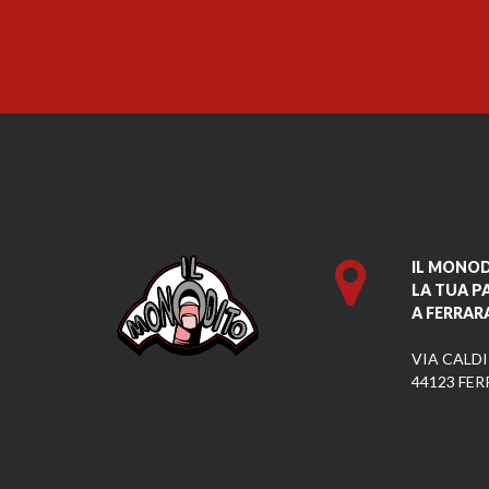
IL MONO
LA TUA P
A FERRAR
VIA CALDI
44123 FER