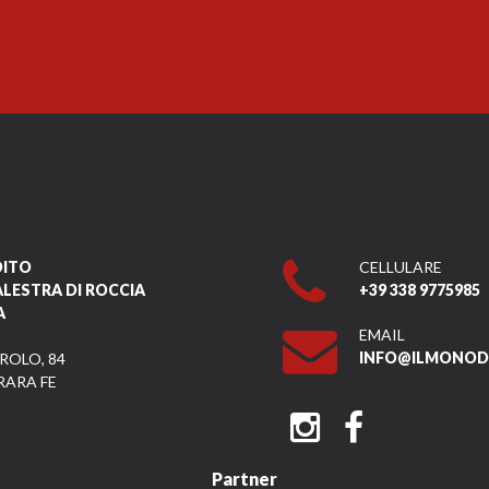
DITO
CELLULARE
ALESTRA DI ROCCIA
+39 338 9775985
A
EMAIL
INFO@ILMONODI
ROLO, 84
RARA FE
Partner