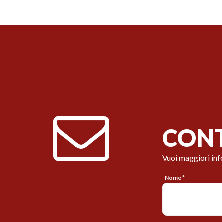
CONT
Vuoi maggiori inf
Nome *