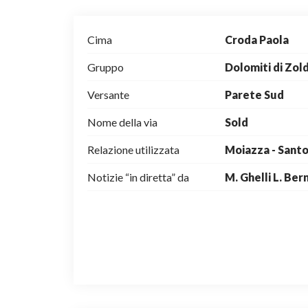
Cima
Croda Paola
Gruppo
Dolomiti di Zol
Versante
Parete Sud
Nome della via
Sold
Relazione utilizzata
Moiazza - Sant
Notizie “in diretta” da
M. Ghelli L. Ber