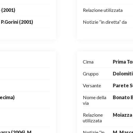
(2001)
Relazione utilizzata
 P.Gorini (2001)
Notizie “in diretta” da
Cima
Prima To
Gruppo
Dolomiti
Versante
Parete 
Decima)
Nome della
Bonato 
via
Relazione
Moiazza 
utilizzata
arra (2006), M.
Notizie “in
M. Mascel