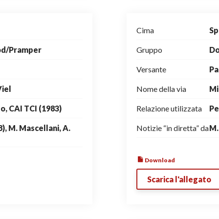
Cima
Sp
od/Pramper
Gruppo
Do
Versante
Pa
Viel
Nome della via
Mi
o, CAI TCI (1983)
Relazione utilizzata
Pe
8), M. Mascellani, A.
Notizie “in diretta” da
M.
Download
Scarica l'allegato