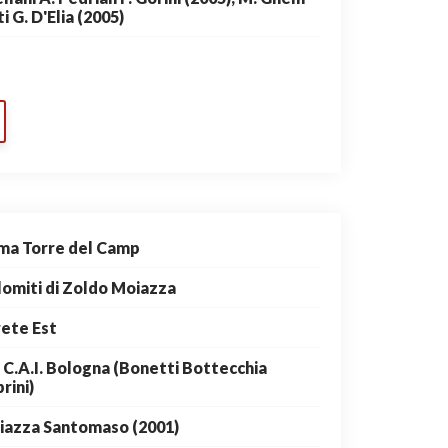
i G. D'Elia (2005)
ma Torre del Camp
omiti di Zoldo Moiazza
ete Est
 C.A.I. Bologna (Bonetti Bottecchia
rini)
iazza Santomaso (2001)