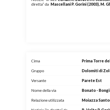
diretta” da
Mascellani P. Gorini (2003), M. G
Cima
Prima Torre d
Gruppo
Dolomiti di Zo
Versante
Parete Est
Nome della via
Bonato - Bong
Relazione utilizzata
Moiazza Santo
Notizie “in diretta” da
R. Volta P. Gori