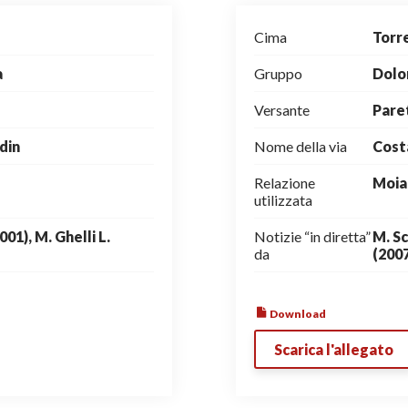
Cima
Torr
a
Gruppo
Dolo
Versante
Pare
din
Nome della via
Costa
Relazione
Moia
utilizzata
001), M. Ghelli L.
Notizie “in diretta”
M. Sc
da
(200
Download
Scarica l'allegato