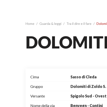
Home
/
Guarda & leggi
/
Tra il dire e il fare
/
Dolomit
DOLOMITI
Cima
Sasso di Cleda
Gruppo
Dolomiti di Zoldo S
Versante
Spigolo Sud - Ovest
Nome della via
Benvegn - Contini