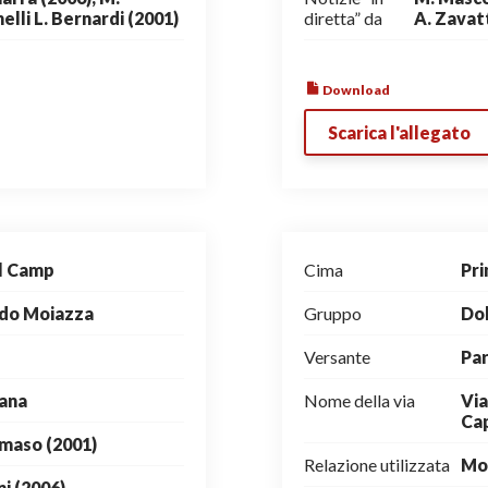
helli L. Bernardi (2001)
diretta” da
A. Zavatt
Download
Scarica l'allegato
el Camp
Cima
Pri
ldo Moiazza
Gruppo
Dol
Versante
Par
iana
Nome della via
Via
Cap
maso (2001)
Relazione utilizzata
Mo
ni (2006)