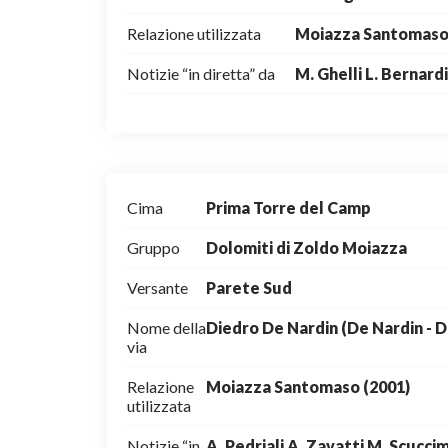
Relazione utilizzata
Moiazza Santomaso 
Notizie “in diretta” da
M. Ghelli L. Bernardi
Cima
Prima Torre del Camp
Gruppo
Dolomiti di Zoldo Moiazza
Versante
Parete Sud
Nome della
Diedro De Nardin (De Nardin - 
via
Relazione
Moiazza Santomaso (2001)
utilizzata
Notizie “in
A. Pedriali A. Zavatti M. Scuccim