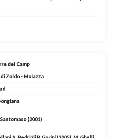
rre del Camp
 di Zoldo - Moiazza
Sud
Bongiana
Santomaso (2001)
lani A. Pedriali P. Gorini (2005), M. Ghelli