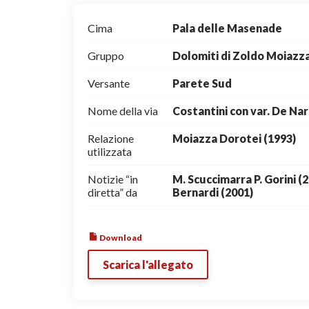
Cima
Pala delle Masenade
Gruppo
Dolomiti di Zoldo Moiazz
Versante
Parete Sud
Nome della via
Costantini con var. De Nar
Relazione
Moiazza Dorotei (1993)
utilizzata
Notizie “in
M. Scuccimarra P. Gorini (2
diretta” da
Bernardi (2001)
Download
Scarica l'allegato