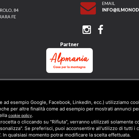
EMAIL
INFO@ILMONODI
ROLO, 84
RARA FE
Partner
QUESTO SITO È PROTETTO DA GOOGLE RECAPTCHA V3,
PRIVACY POLICY
E
TERMS 
e ad esempio Google, Facebook, LinkedIn, ecc.) utilizziamo cooki
nche per altre finalità come ad esempio per mostrati annunci pe
ella
.
cookie policy
cetta o cliccando su "Rifiuta", verranno utilizzati solamente co
sonalizza". Se preferisci, puoi acconsentire all'utilizzo di tutti i
". In qualsiasi momento potrai modificare la scelta effettuata.