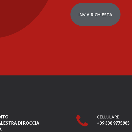
INVIA RICHIESTA
DITO
CELLULARE
ALESTRA DI ROCCIA
+39 338 9775985
A