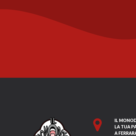
IL MONO
LA TUA P
A FERRAR