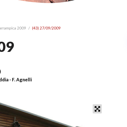
 arrampica 2009
/
(43) 27/09/2009
09
)
addia - F. Agnelli