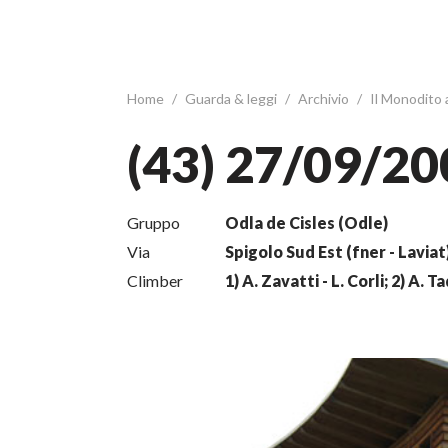
Home
/
Guarda & leggi
/
Archivio
/
Il Monodito
(43) 27/09/20
Gruppo
Odla de Cisles (Odle)
Via
Spigolo Sud Est (fner - Laviat
Climber
1) A. Zavatti - L. Corli; 2) A. T