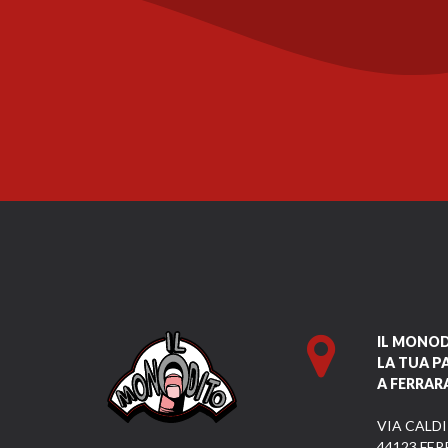
IL MONO
LA TUA P
A FERRAR
VIA CALDI
44123 FER