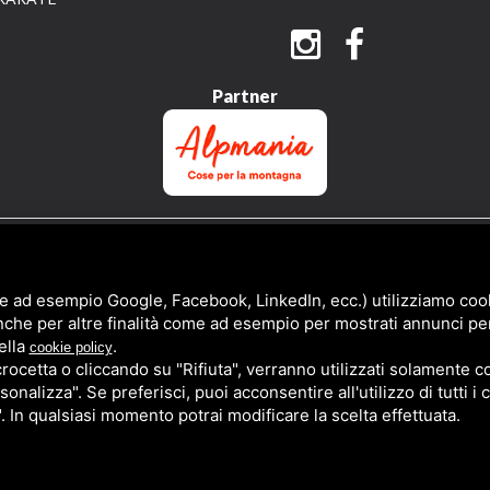
Partner
QUESTO SITO È PROTETTO DA GOOGLE RECAPTCHA V3,
PRIVACY POLICY
E
TERMS 
e ad esempio Google, Facebook, LinkedIn, ecc.) utilizziamo cooki
nche per altre finalità come ad esempio per mostrati annunci pe
ella
.
cookie policy
cetta o cliccando su "Rifiuta", verranno utilizzati solamente co
sonalizza". Se preferisci, puoi acconsentire all'utilizzo di tutti i
". In qualsiasi momento potrai modificare la scelta effettuata.