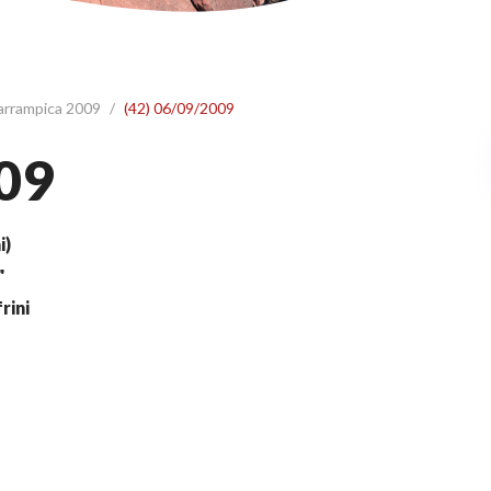
 arrampica 2009
/
(42) 06/09/2009
09
i)
"
rini