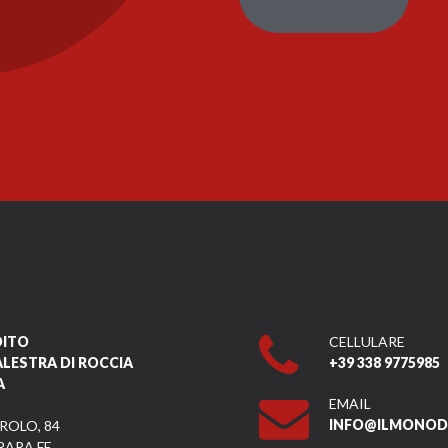
DITO
CELLULARE
ALESTRA DI ROCCIA
+39 338 9775985
A
EMAIL
INFO@ILMONODI
ROLO, 84
RARA FE