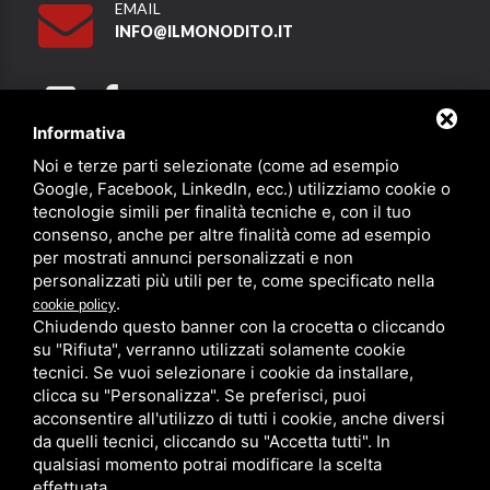
EMAIL
INFO@ILMONODITO.IT
Informativa
Noi e terze parti selezionate (come ad esempio
Partner
Google, Facebook, LinkedIn, ecc.) utilizziamo cookie o
tecnologie simili per finalità tecniche e, con il tuo
consenso, anche per altre finalità come ad esempio
per mostrati annunci personalizzati e non
personalizzati più utili per te, come specificato nella
.
cookie policy
Chiudendo questo banner con la crocetta o cliccando
su "Rifiuta", verranno utilizzati solamente cookie
PRIVACY
/
SITEMAP
/ QUESTO SITO È PROTETTO DA GOOGLE
RECAPTCHA V3,
PRIVACY POLICY
E
TERMS OF SERVICE
DI GOOGLE.
tecnici. Se vuoi selezionare i cookie da installare,
clicca su "Personalizza". Se preferisci, puoi
acconsentire all'utilizzo di tutti i cookie, anche diversi
da quelli tecnici, cliccando su "Accetta tutti". In
qualsiasi momento potrai modificare la scelta
effettuata.