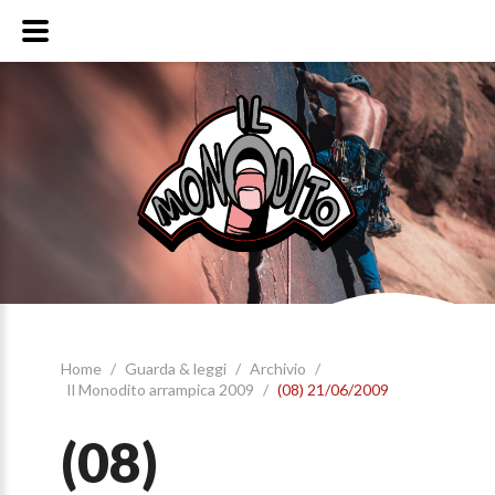
Home
/
Guarda & leggi
/
Archivio
/
Il Monodito arrampica 2009
/
(08) 21/06/2009
(08)