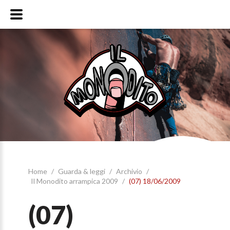
Home
/
Guarda & leggi
/
Archivio
/
Il Monodito arrampica 2009
/
(07) 18/06/2009
(07)