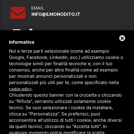
EMAIL
INFO@ILMONODITO.IT
Informativa
Noi e terze parti selezionate (come ad esempio
Partner
Google, Facebook, LinkedIn, ecc.) utilizziamo cookie o
tecnologie simili per finalità tecniche e, con il tuo
consenso, anche per altre finalità come ad esempio
per mostrati annunci personalizzati e non
personalizzati più utili per te, come specificato nella
.
cookie policy
Chiudendo questo banner con la crocetta o cliccando
su "Rifiuta", verranno utilizzati solamente cookie
PRIVACY
/
SITEMAP
/ QUESTO SITO È PROTETTO DA GOOGLE
RECAPTCHA V3,
PRIVACY POLICY
E
TERMS OF SERVICE
DI GOOGLE.
tecnici. Se vuoi selezionare i cookie da installare,
clicca su "Personalizza". Se preferisci, puoi
acconsentire all'utilizzo di tutti i cookie, anche diversi
da quelli tecnici, cliccando su "Accetta tutti". In
qualsiasi momento potrai modificare la scelta