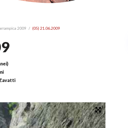
 arrampica 2009
/
(05) 21.06.2009
09
nei)
ni
 Zavatti