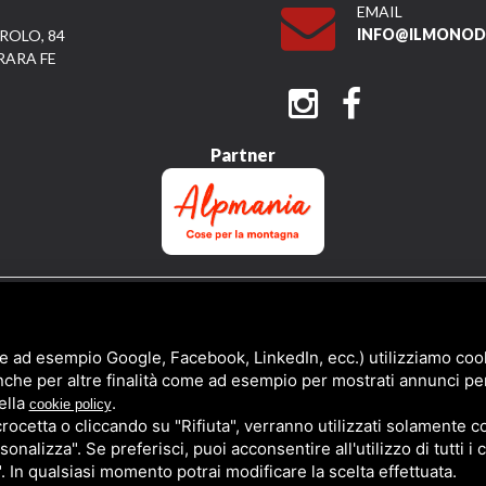
EMAIL
INFO@ILMONODI
ROLO, 84
RARA FE
Partner
QUESTO SITO È PROTETTO DA GOOGLE RECAPTCHA V3,
PRIVACY POLICY
E
TERMS 
e ad esempio Google, Facebook, LinkedIn, ecc.) utilizziamo cooki
nche per altre finalità come ad esempio per mostrati annunci pe
ella
.
cookie policy
cetta o cliccando su "Rifiuta", verranno utilizzati solamente co
sonalizza". Se preferisci, puoi acconsentire all'utilizzo di tutti i
". In qualsiasi momento potrai modificare la scelta effettuata.