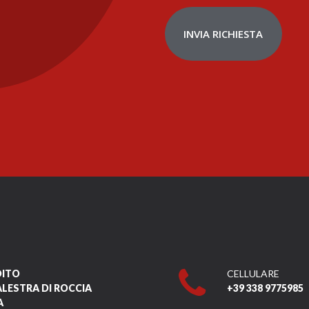
INVIA RICHIESTA
DITO
CELLULARE
ALESTRA DI ROCCIA
+39 338 9775985
A