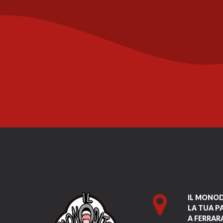
IL MONO
LA TUA P
A FERRAR