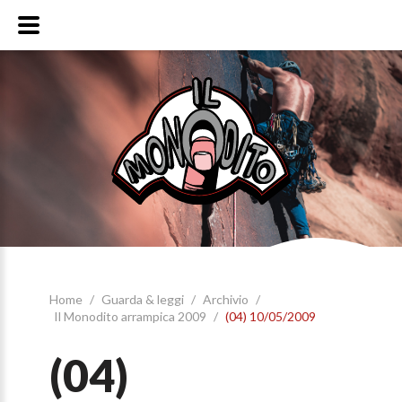
Home
/
Guarda & leggi
/
Archivio
/
Il Monodito arrampica 2009
/
(04) 10/05/2009
(04)