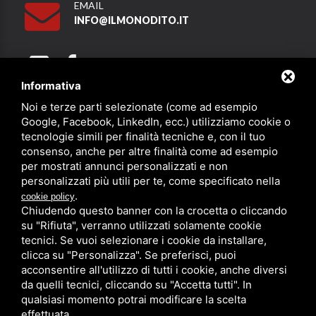
EMAIL
INFO@ILMONODITO.IT
Informativa
Noi e terze parti selezionate (come ad esempio
Partner
Google, Facebook, LinkedIn, ecc.) utilizziamo cookie o
tecnologie simili per finalità tecniche e, con il tuo
consenso, anche per altre finalità come ad esempio
per mostrati annunci personalizzati e non
personalizzati più utili per te, come specificato nella
.
cookie policy
Chiudendo questo banner con la crocetta o cliccando
su "Rifiuta", verranno utilizzati solamente cookie
PRIVACY
/
SITEMAP
/ QUESTO SITO È PROTETTO DA GOOGLE
RECAPTCHA V3,
PRIVACY POLICY
E
TERMS OF SERVICE
DI GOOGLE.
tecnici. Se vuoi selezionare i cookie da installare,
clicca su "Personalizza". Se preferisci, puoi
acconsentire all'utilizzo di tutti i cookie, anche diversi
da quelli tecnici, cliccando su "Accetta tutti". In
qualsiasi momento potrai modificare la scelta
effettuata.