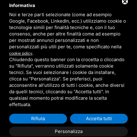
Informativa
Noi e terze parti selezionate (come ad esempio
Partner
Google, Facebook, LinkedIn, ecc.) utilizziamo cookie o
tecnologie simili per finalità tecniche e, con il tuo
consenso, anche per altre finalità come ad esempio
per mostrati annunci personalizzati e non
personalizzati più utili per te, come specificato nella
.
cookie policy
Chiudendo questo banner con la crocetta o cliccando
su "Rifiuta", verranno utilizzati solamente cookie
PRIVACY
/
SITEMAP
/ QUESTO SITO È PROTETTO DA GOOGLE
RECAPTCHA V3,
PRIVACY POLICY
E
TERMS OF SERVICE
DI GOOGLE.
tecnici. Se vuoi selezionare i cookie da installare,
clicca su "Personalizza". Se preferisci, puoi
acconsentire all'utilizzo di tutti i cookie, anche diversi
da quelli tecnici, cliccando su "Accetta tutti". In
qualsiasi momento potrai modificare la scelta
effettuata.
Rifiuta
Accetta tutti
Personalizza