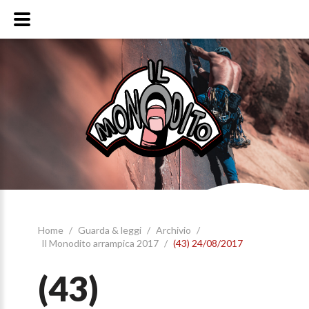
Home
/
Guarda & leggi
/
Archivio
/
Il Monodito arrampica 2017
/
(43) 24/08/2017
(43)