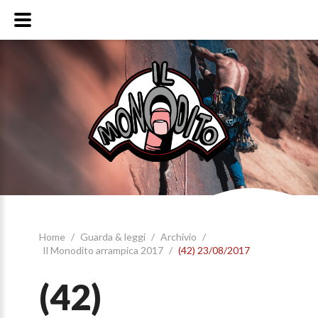
Home
/
Guarda & leggi
/
Archivio
/
Il Monodito arrampica 2017
/
(42) 23/08/2017
(42)