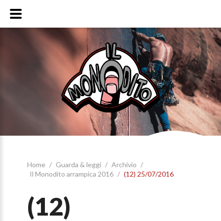
Home
/
Guarda & leggi
/
Archivio
/
Il Monodito arrampica 2016
/
(12) 25/07/2016
(12)