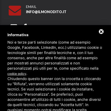
EMAIL
INFO@ILMONODITO.IT
Informativa
Noi e terze parti selezionate (come ad esempio
Partner
Google, Facebook, LinkedIn, ecc.) utilizziamo cookie o
tecnologie simili per finalità tecniche e, con il tuo
consenso, anche per altre finalità come ad esempio
per mostrati annunci personalizzati e non
personalizzati più utili per te, come specificato nella
.
cookie policy
Chiudendo questo banner con la crocetta o cliccando
su "Rifiuta", verranno utilizzati solamente cookie
PRIVACY
/
SITEMAP
/ QUESTO SITO È PROTETTO DA GOOGLE
RECAPTCHA V3,
PRIVACY POLICY
E
TERMS OF SERVICE
DI GOOGLE.
tecnici. Se vuoi selezionare i cookie da installare,
clicca su "Personalizza". Se preferisci, puoi
acconsentire all'utilizzo di tutti i cookie, anche diversi
da quelli tecnici, cliccando su "Accetta tutti". In
qualsiasi momento potrai modificare la scelta