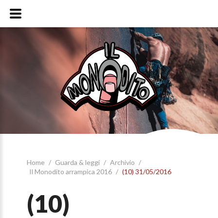
Home
/
Guarda & leggi
/
Archivio
/
Il Monodito arrampica 2016
/
(10) 31/05/2016
(10)