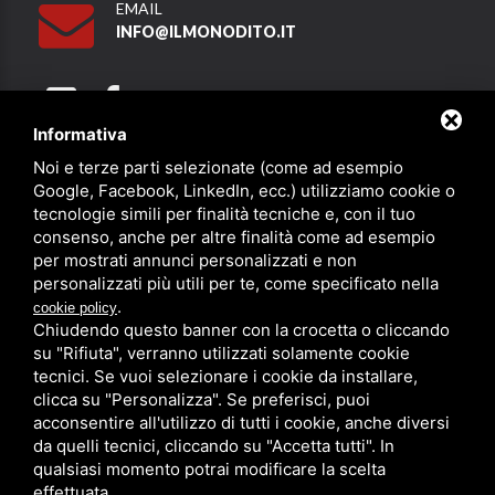
EMAIL
INFO@ILMONODITO.IT
Informativa
Noi e terze parti selezionate (come ad esempio
Partner
Google, Facebook, LinkedIn, ecc.) utilizziamo cookie o
tecnologie simili per finalità tecniche e, con il tuo
consenso, anche per altre finalità come ad esempio
per mostrati annunci personalizzati e non
personalizzati più utili per te, come specificato nella
.
cookie policy
Chiudendo questo banner con la crocetta o cliccando
su "Rifiuta", verranno utilizzati solamente cookie
PRIVACY
/
SITEMAP
/ QUESTO SITO È PROTETTO DA GOOGLE
RECAPTCHA V3,
PRIVACY POLICY
E
TERMS OF SERVICE
DI GOOGLE.
tecnici. Se vuoi selezionare i cookie da installare,
clicca su "Personalizza". Se preferisci, puoi
acconsentire all'utilizzo di tutti i cookie, anche diversi
da quelli tecnici, cliccando su "Accetta tutti". In
qualsiasi momento potrai modificare la scelta
effettuata.