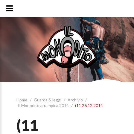
Home
/
Guarda & leggi
/
Archivio
/
Il Monodito arrampica 2014
/
(11 26.12.2014
(11