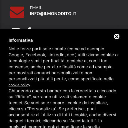
EMAIL
INFO@ILMONODITO.IT
Informativa
Noi e terze parti selezionate (come ad esempio
Partner
Google, Facebook, LinkedIn, ecc.) utilizziamo cookie o
tecnologie simili per finalità tecniche e, con il tuo
consenso, anche per altre finalità come ad esempio
per mostrati annunci personalizzati e non
personalizzati più utili per te, come specificato nella
.
cookie policy
Chiudendo questo banner con la crocetta o cliccando
su "Rifiuta", verranno utilizzati solamente cookie
PRIVACY
/
SITEMAP
/ QUESTO SITO È PROTETTO DA GOOGLE
RECAPTCHA V3,
PRIVACY POLICY
E
TERMS OF SERVICE
DI GOOGLE.
tecnici. Se vuoi selezionare i cookie da installare,
clicca su "Personalizza". Se preferisci, puoi
acconsentire all'utilizzo di tutti i cookie, anche diversi
da quelli tecnici, cliccando su "Accetta tutti". In
qualsiasi momento potrai modificare la scelta