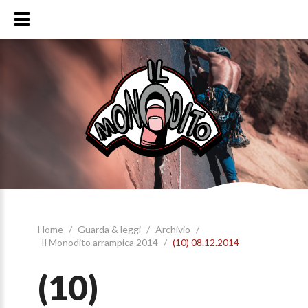
Home
/
Guarda & leggi
/
Archivio
/
Il Monodito arrampica 2014
/
(10) 08.12.2014
(10)