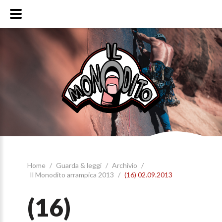
Home
/
Guarda & leggi
/
Archivio
/
Il Monodito arrampica 2013
/
(16) 02.09.2013
(16)