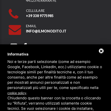
44123 FERRARA FE
CELLULARE
+39 338 9775985
EMAIL
INFO@ILMONODITO.IT
Informativa
Noi e terze parti selezionate (come ad esempio
Partner
Google, Facebook, LinkedIn, ecc.) utilizziamo cookie o
tecnologie simili per finalità tecniche e, con il tuo
consenso, anche per altre finalità come ad esempio
per mostrati annunci personalizzati e non
personalizzati più utili per te, come specificato nella
.
cookie policy
Chiudendo questo banner con la crocetta o cliccando
su "Rifiuta", verranno utilizzati solamente cookie
PRIVACY
/
SITEMAP
/ QUESTO SITO È PROTETTO DA GOOGLE
RECAPTCHA V3,
PRIVACY POLICY
E
TERMS OF SERVICE
DI GOOGLE.
tecnici. Se vuoi selezionare i cookie da installare,