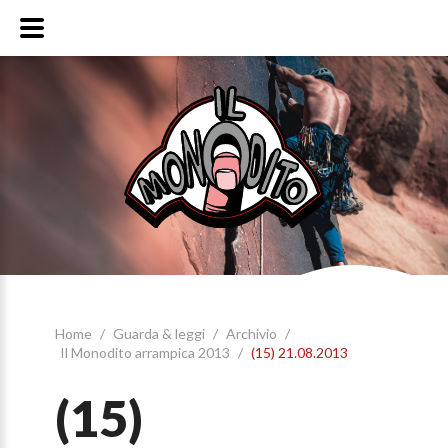
Home
/
Guarda & leggi
/
Archivio
/
Il Monodito arrampica 2013
/
(15) 21.08.2013
(15)