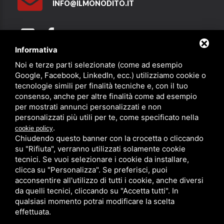
INFO@ILMONODITO.IT
Informativa
Noi e terze parti selezionate (come ad esempio
Partner
Google, Facebook, LinkedIn, ecc.) utilizziamo cookie o
tecnologie simili per finalità tecniche e, con il tuo
consenso, anche per altre finalità come ad esempio
per mostrati annunci personalizzati e non
personalizzati più utili per te, come specificato nella
.
cookie policy
Chiudendo questo banner con la crocetta o cliccando
su "Rifiuta", verranno utilizzati solamente cookie
PRIVACY
/
SITEMAP
/ QUESTO SITO È PROTETTO DA GOOGLE
RECAPTCHA V3,
PRIVACY POLICY
E
TERMS OF SERVICE
DI GOOGLE.
tecnici. Se vuoi selezionare i cookie da installare,
clicca su "Personalizza". Se preferisci, puoi
acconsentire all'utilizzo di tutti i cookie, anche diversi
da quelli tecnici, cliccando su "Accetta tutti". In
qualsiasi momento potrai modificare la scelta
effettuata.