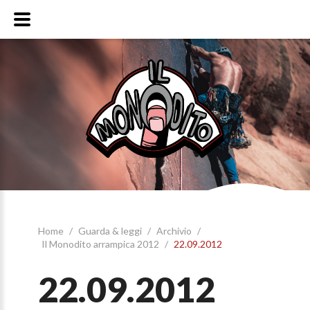
Home
/
Guarda & leggi
/
Archivio
/
Il Monodito arrampica 2012
/
22.09.2012
22.09.2012