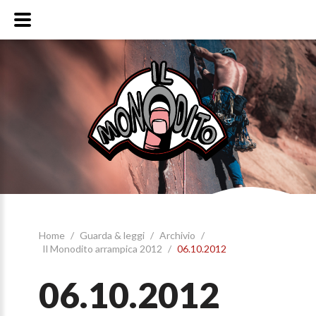
Home
/
Guarda & leggi
/
Archivio
/
Il Monodito arrampica 2012
/
06.10.2012
06.10.2012