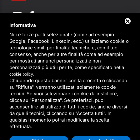
Informativa
Noi e terze parti selezionate (come ad esempio
Partner
Google, Facebook, LinkedIn, ecc.) utilizziamo cookie o
tecnologie simili per finalità tecniche e, con il tuo
consenso, anche per altre finalità come ad esempio
per mostrati annunci personalizzati e non
personalizzati più utili per te, come specificato nella
.
cookie policy
Chiudendo questo banner con la crocetta o cliccando
su "Rifiuta", verranno utilizzati solamente cookie
PRIVACY
/
SITEMAP
/ QUESTO SITO È PROTETTO DA GOOGLE
RECAPTCHA V3,
PRIVACY POLICY
E
TERMS OF SERVICE
DI GOOGLE.
tecnici. Se vuoi selezionare i cookie da installare,
clicca su "Personalizza". Se preferisci, puoi
acconsentire all'utilizzo di tutti i cookie, anche diversi
da quelli tecnici, cliccando su "Accetta tutti". In
qualsiasi momento potrai modificare la scelta
effettuata.