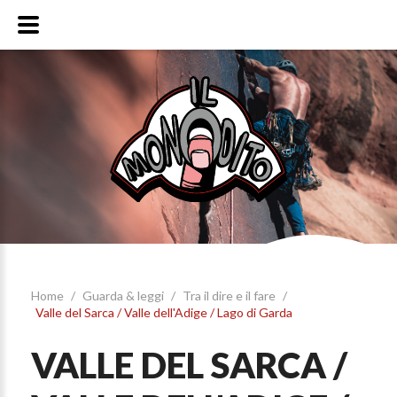
Home
/
Guarda & leggi
/
Tra il dire e il fare
/
Valle del Sarca / Valle dell'Adige / Lago di Garda
VALLE DEL SARCA /