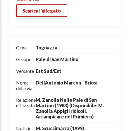
Scarica l'allegato
Cima
Tognazza
Gruppo
Pale di San Martino
Versante
Est Sud/Est
Nome
DellAntonio Marcon - Briosi
della via
Relazione
M. Zanolla Nelle Pale di San
utilizzata
Martino (1983) (Disponibile: M.
Zanolla Appigli ridicoli.
Arrampicare nel Primiero)
Notizie
M. Scuccimarra (1999)