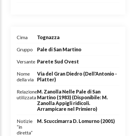
Cima
Tognazza
Gruppo
Pale di San Martino
Versante
Parete Sud Ovest
Nome
Via del Gran Diedro (Dell'Antonio -
della via
Platter)
Relazione
M. Zanolla Nelle Pale di San
utilizzata
Martino (1983) (Disponibile: M.
Zanolla Appigli ridicoli.
Arrampicare nel Primiero)
Notizie
M. Scuccimarra D. Lomurno (2001)
“in
diretta”