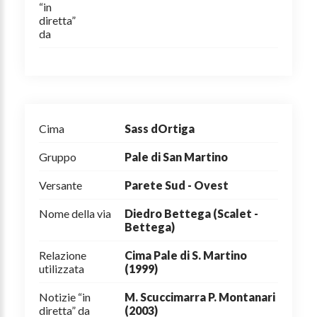
“in
diretta”
da
Cima
Sass dOrtiga
Gruppo
Pale di San Martino
Versante
Parete Sud - Ovest
Nome della via
Diedro Bettega (Scalet -
Bettega)
Relazione
Cima Pale di S. Martino
utilizzata
(1999)
Notizie “in
M. Scuccimarra P. Montanari
diretta” da
(2003)