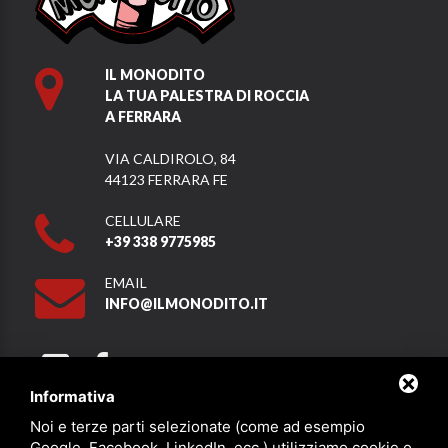
IL MONODITO
LA TUA PALESTRA DI ROCCIA
A FERRARA
VIA CALDIROLO, 84
44123 FERRARA FE
CELLULARE
+39 338 9775985
EMAIL
INFO@ILMONODITO.IT
Informativa
Noi e terze parti selezionate (come ad esempio
Partner
Google, Facebook, LinkedIn, ecc.) utilizziamo cookie o