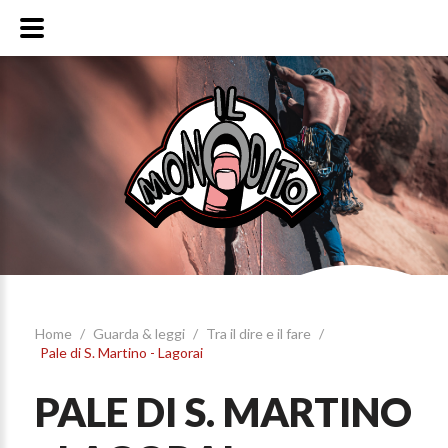
Home
/
Guarda & leggi
/
Tra il dire e il fare
/
Pale di S. Martino - Lagorai
PALE DI S. MARTINO