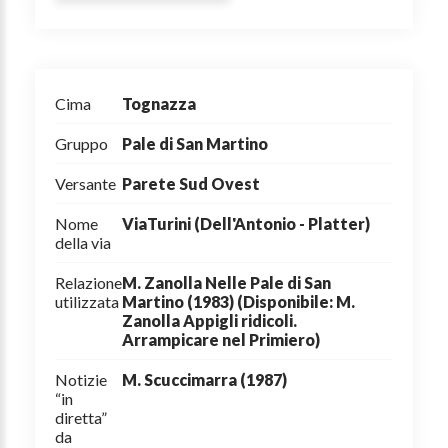
Cima
Tognazza
Gruppo
Pale di San Martino
Versante
Parete Sud Ovest
Nome
ViaTurini (Dell'Antonio - Platter)
della via
Relazione
M. Zanolla Nelle Pale di San
utilizzata
Martino (1983) (Disponibile: M.
Zanolla Appigli ridicoli.
Arrampicare nel Primiero)
Notizie
M. Scuccimarra (1987)
“in
diretta”
da