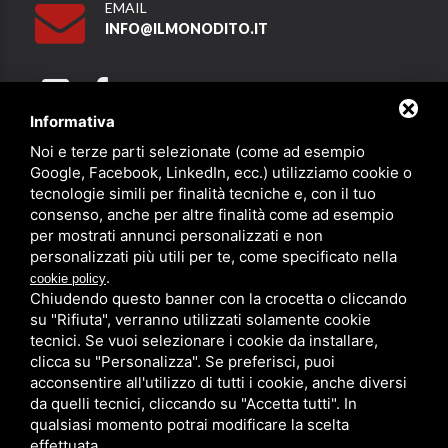
EMAIL
INFO@ILMONODITO.IT
Informativa
Noi e terze parti selezionate (come ad esempio
Partner
Google, Facebook, LinkedIn, ecc.) utilizziamo cookie o
tecnologie simili per finalità tecniche e, con il tuo
consenso, anche per altre finalità come ad esempio
per mostrati annunci personalizzati e non
personalizzati più utili per te, come specificato nella
.
cookie policy
Chiudendo questo banner con la crocetta o cliccando
su "Rifiuta", verranno utilizzati solamente cookie
PRIVACY
/
SITEMAP
/ QUESTO SITO È PROTETTO DA GOOGLE
RECAPTCHA V3,
PRIVACY POLICY
E
TERMS OF SERVICE
DI GOOGLE.
tecnici. Se vuoi selezionare i cookie da installare,
clicca su "Personalizza". Se preferisci, puoi
acconsentire all'utilizzo di tutti i cookie, anche diversi
da quelli tecnici, cliccando su "Accetta tutti". In
qualsiasi momento potrai modificare la scelta
effettuata.