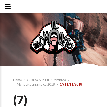
Home
/
Guarda & leggi
/
Archivio
/
Il Monodito arrampica 2018
/
(7) 11/11/2018
(7)