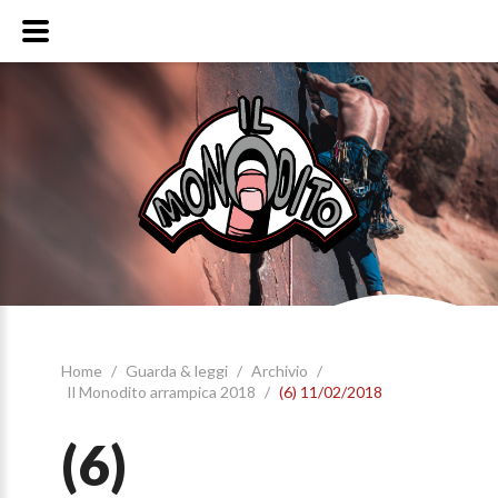
Home
/
Guarda & leggi
/
Archivio
/
Il Monodito arrampica 2018
/
(6) 11/02/2018
(6)