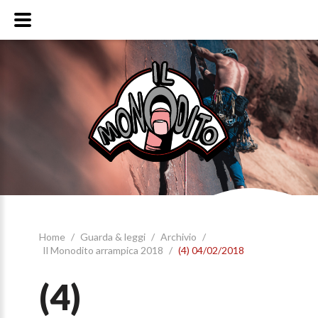
Home
/
Guarda & leggi
/
Archivio
/
Il Monodito arrampica 2018
/
(4) 04/02/2018
(4)