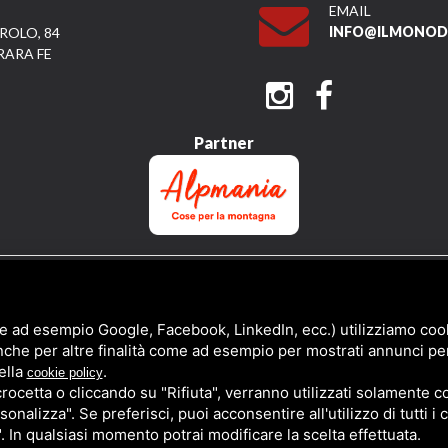
EMAIL
INFO@ILMONODI
ROLO, 84
RARA FE
Partner
QUESTO SITO È PROTETTO DA GOOGLE RECAPTCHA V3,
PRIVACY POLICY
E
TERMS 
e ad esempio Google, Facebook, LinkedIn, ecc.) utilizziamo cooki
nche per altre finalità come ad esempio per mostrati annunci pe
ella
.
cookie policy
cetta o cliccando su "Rifiuta", verranno utilizzati solamente co
sonalizza". Se preferisci, puoi acconsentire all'utilizzo di tutti i
". In qualsiasi momento potrai modificare la scelta effettuata.