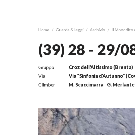
Home
/
Guarda & leggi
/
Archivio
/
Il Monodito
(39) 28 - 29/
Gruppo
Croz dell'Altissimo (Brenta)
Via
Via "Sinfonia d'Autunno" (Cov
Climber
M. Scuccimarra - G. Merlante