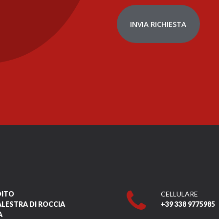
INVIA RICHIESTA
DITO
CELLULARE
ALESTRA DI ROCCIA
+39 338 9775985
A