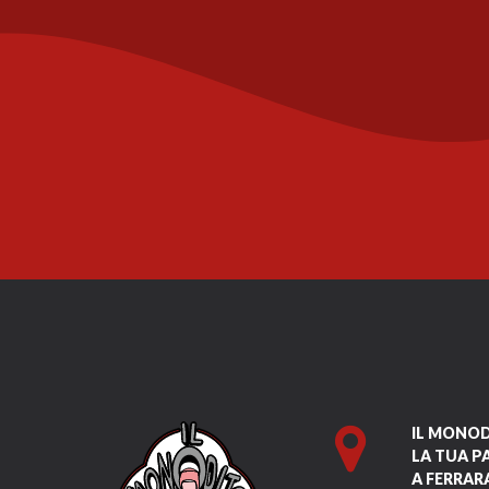
IL MONO
LA TUA P
A FERRAR