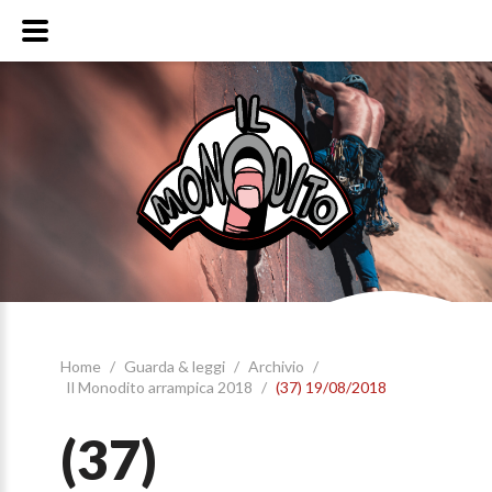
Home
/
Guarda & leggi
/
Archivio
/
Il Monodito arrampica 2018
/
(37) 19/08/2018
(37)