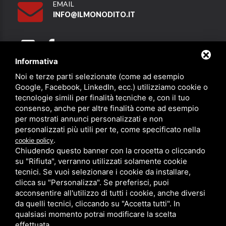
EMAIL
INFO@ILMONODITO.IT
Informativa
Noi e terze parti selezionate (come ad esempio
Partner
Google, Facebook, LinkedIn, ecc.) utilizziamo cookie o
tecnologie simili per finalità tecniche e, con il tuo
consenso, anche per altre finalità come ad esempio
per mostrati annunci personalizzati e non
personalizzati più utili per te, come specificato nella
.
cookie policy
Chiudendo questo banner con la crocetta o cliccando
su "Rifiuta", verranno utilizzati solamente cookie
PRIVACY
/
SITEMAP
/ QUESTO SITO È PROTETTO DA GOOGLE
RECAPTCHA V3,
PRIVACY POLICY
E
TERMS OF SERVICE
DI GOOGLE.
tecnici. Se vuoi selezionare i cookie da installare,
clicca su "Personalizza". Se preferisci, puoi
acconsentire all'utilizzo di tutti i cookie, anche diversi
da quelli tecnici, cliccando su "Accetta tutti". In
qualsiasi momento potrai modificare la scelta
effettuata.