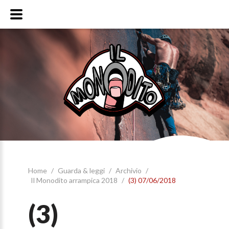
Home
/
Guarda & leggi
/
Archivio
/
Il Monodito arrampica 2018
/
(3) 07/06/2018
(3)