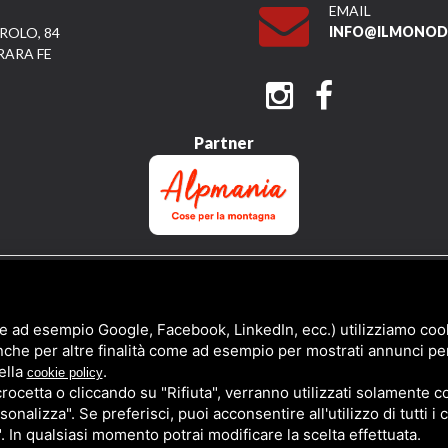
EMAIL
INFO@ILMONODI
ROLO, 84
RARA FE
Partner
QUESTO SITO È PROTETTO DA GOOGLE RECAPTCHA V3,
PRIVACY POLICY
E
TERMS 
e ad esempio Google, Facebook, LinkedIn, ecc.) utilizziamo cooki
nche per altre finalità come ad esempio per mostrati annunci pe
ella
.
cookie policy
cetta o cliccando su "Rifiuta", verranno utilizzati solamente co
sonalizza". Se preferisci, puoi acconsentire all'utilizzo di tutti i
". In qualsiasi momento potrai modificare la scelta effettuata.