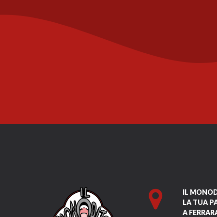
IL MONO
LA TUA P
A FERRAR