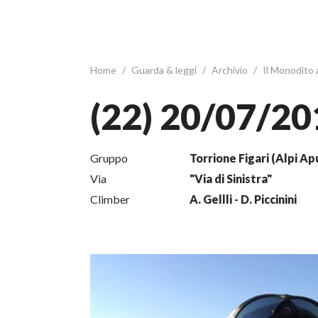
Home
/
Guarda & leggi
/
Archivio
/
Il Monodito
(22) 20/07/20
Gruppo
Torrione Figari (Alpi A
Via
"Via di Sinistra"
Climber
A. Gellli - D. Piccinini