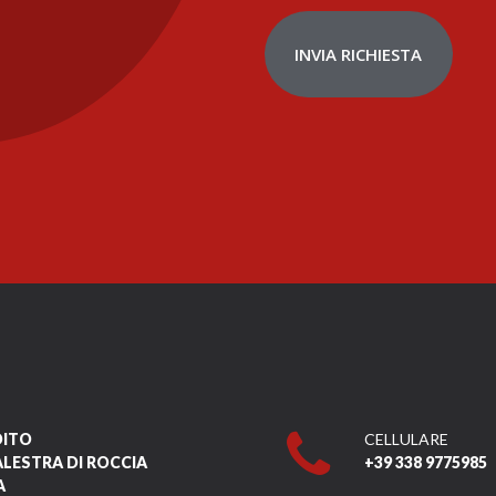
INVIA RICHIESTA
DITO
CELLULARE
ALESTRA DI ROCCIA
+39 338 9775985
A