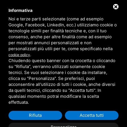
Informativa
Noi e terze parti selezionate (come ad esempio
Partner
Google, Facebook, LinkedIn, ecc.) utilizziamo cookie o
tecnologie simili per finalità tecniche e, con il tuo
consenso, anche per altre finalità come ad esempio
per mostrati annunci personalizzati e non
personalizzati più utili per te, come specificato nella
.
cookie policy
Chiudendo questo banner con la crocetta o cliccando
su "Rifiuta", verranno utilizzati solamente cookie
PRIVACY
/
SITEMAP
/ QUESTO SITO È PROTETTO DA GOOGLE
RECAPTCHA V3,
PRIVACY POLICY
E
TERMS OF SERVICE
DI GOOGLE.
tecnici. Se vuoi selezionare i cookie da installare,
clicca su "Personalizza". Se preferisci, puoi
acconsentire all'utilizzo di tutti i cookie, anche diversi
da quelli tecnici, cliccando su "Accetta tutti". In
qualsiasi momento potrai modificare la scelta
effettuata.
Rifiuta
Accetta tutti