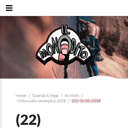
Home
/
Guarda & leggi
/
Archivio
/
Il Monodito arrampica 2018
/
(22) 01/05/2018
(22)