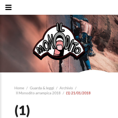
Home
/
Guarda & leggi
/
Archivio
/
Il Monodito arrampica 2018
/
(1) 21/01/2018
(1)