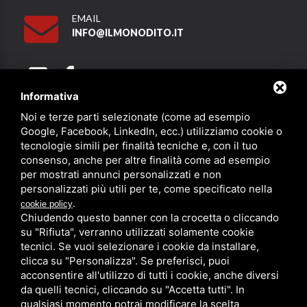
EMAIL
INFO@ILMONODITO.IT
Informativa
Noi e terze parti selezionate (come ad esempio
Partner
Google, Facebook, LinkedIn, ecc.) utilizziamo cookie o
tecnologie simili per finalità tecniche e, con il tuo
consenso, anche per altre finalità come ad esempio
per mostrati annunci personalizzati e non
personalizzati più utili per te, come specificato nella
.
cookie policy
Chiudendo questo banner con la crocetta o cliccando
su "Rifiuta", verranno utilizzati solamente cookie
PRIVACY
/
SITEMAP
/ QUESTO SITO È PROTETTO DA GOOGLE
RECAPTCHA V3,
PRIVACY POLICY
E
TERMS OF SERVICE
DI GOOGLE.
tecnici. Se vuoi selezionare i cookie da installare,
clicca su "Personalizza". Se preferisci, puoi
acconsentire all'utilizzo di tutti i cookie, anche diversi
da quelli tecnici, cliccando su "Accetta tutti". In
qualsiasi momento potrai modificare la scelta