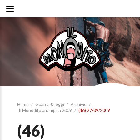
Home
/
Guarda & leggi
/
Archivio
/
Il Monodito arrampica 2009
/
(46) 27/09/2009
(46)