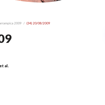
 arrampica 2009
/
(34) 20/08/2009
09
et al.