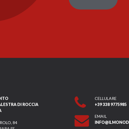
DITO
CELLULARE
ALESTRA DI ROCCIA
+39 338 9775985
A
EMAIL
INFO@ILMONODI
ROLO, 84
RARA FE