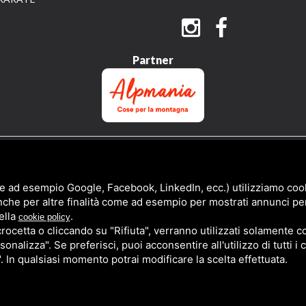
Partner
QUESTO SITO È PROTETTO DA GOOGLE RECAPTCHA V3,
PRIVACY POLICY
E
TERMS 
e ad esempio Google, Facebook, LinkedIn, ecc.) utilizziamo cooki
nche per altre finalità come ad esempio per mostrati annunci pe
ella
.
cookie policy
cetta o cliccando su "Rifiuta", verranno utilizzati solamente co
sonalizza". Se preferisci, puoi acconsentire all'utilizzo di tutti i
". In qualsiasi momento potrai modificare la scelta effettuata.