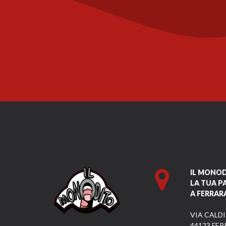
IL MONO
LA TUA P
A FERRAR
VIA CALDI
44123 FER