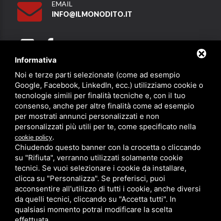
EMAIL
INFO@ILMONODITO.IT
Informativa
Noi e terze parti selezionate (come ad esempio
Partner
Google, Facebook, LinkedIn, ecc.) utilizziamo cookie o
tecnologie simili per finalità tecniche e, con il tuo
consenso, anche per altre finalità come ad esempio
per mostrati annunci personalizzati e non
personalizzati più utili per te, come specificato nella
.
cookie policy
Chiudendo questo banner con la crocetta o cliccando
su "Rifiuta", verranno utilizzati solamente cookie
PRIVACY
/
SITEMAP
/ QUESTO SITO È PROTETTO DA GOOGLE
RECAPTCHA V3,
PRIVACY POLICY
E
TERMS OF SERVICE
DI GOOGLE.
tecnici. Se vuoi selezionare i cookie da installare,
clicca su "Personalizza". Se preferisci, puoi
acconsentire all'utilizzo di tutti i cookie, anche diversi
da quelli tecnici, cliccando su "Accetta tutti". In
qualsiasi momento potrai modificare la scelta
effettuata.