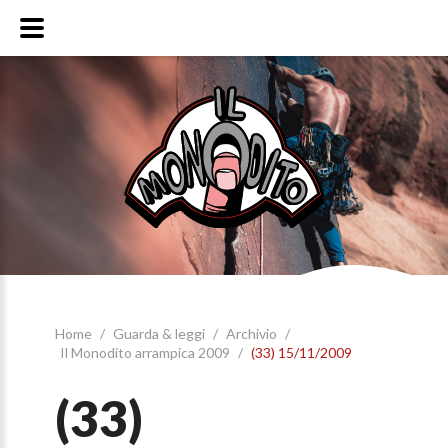
Home
/
Guarda & leggi
/
Archivio
/
Il Monodito arrampica 2009
/
(33) 15/11/2009
(33)