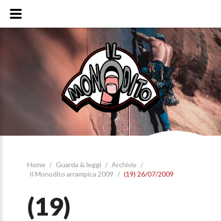
Home
/
Guarda & leggi
/
Archivio
/
Il Monodito arrampica 2009
/
(19) 26/07/2009
(19)