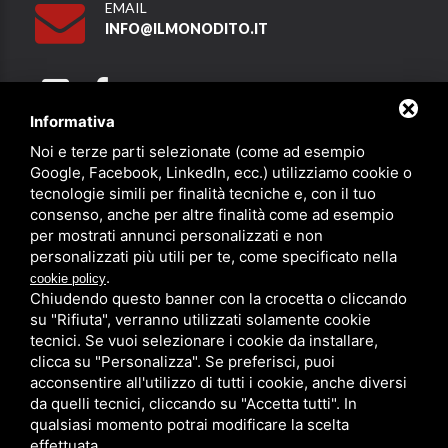
EMAIL
INFO@ILMONODITO.IT
Informativa
Noi e terze parti selezionate (come ad esempio
Partner
Google, Facebook, LinkedIn, ecc.) utilizziamo cookie o
tecnologie simili per finalità tecniche e, con il tuo
consenso, anche per altre finalità come ad esempio
per mostrati annunci personalizzati e non
personalizzati più utili per te, come specificato nella
.
cookie policy
Chiudendo questo banner con la crocetta o cliccando
su "Rifiuta", verranno utilizzati solamente cookie
PRIVACY
/
SITEMAP
/ QUESTO SITO È PROTETTO DA GOOGLE
RECAPTCHA V3,
PRIVACY POLICY
E
TERMS OF SERVICE
DI GOOGLE.
tecnici. Se vuoi selezionare i cookie da installare,
clicca su "Personalizza". Se preferisci, puoi
acconsentire all'utilizzo di tutti i cookie, anche diversi
da quelli tecnici, cliccando su "Accetta tutti". In
qualsiasi momento potrai modificare la scelta
effettuata.