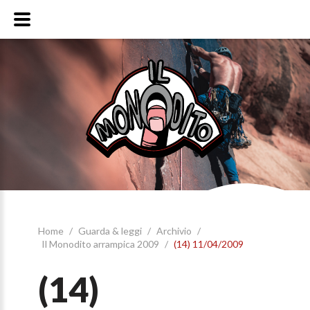
Home
/
Guarda & leggi
/
Archivio
/
Il Monodito arrampica 2009
/
(14) 11/04/2009
(14)