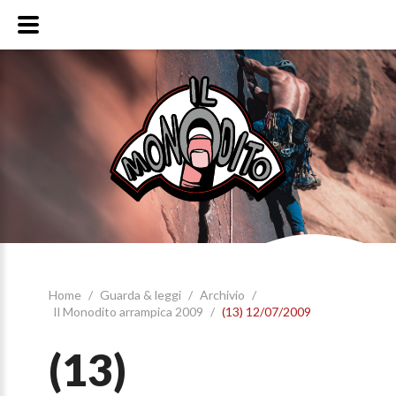
Home
/
Guarda & leggi
/
Archivio
/
Il Monodito arrampica 2009
/
(13) 12/07/2009
(13)