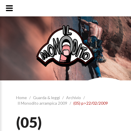
Home
/
Guarda & leggi
/
Archivio
/
Il Monodito arrampica 2009
/
(05) p>22/02/2009
(05)