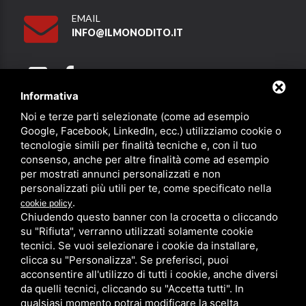
EMAIL
INFO@ILMONODITO.IT
Informativa
Noi e terze parti selezionate (come ad esempio
Partner
Google, Facebook, LinkedIn, ecc.) utilizziamo cookie o
tecnologie simili per finalità tecniche e, con il tuo
consenso, anche per altre finalità come ad esempio
per mostrati annunci personalizzati e non
personalizzati più utili per te, come specificato nella
.
cookie policy
Chiudendo questo banner con la crocetta o cliccando
su "Rifiuta", verranno utilizzati solamente cookie
PRIVACY
/
SITEMAP
/ QUESTO SITO È PROTETTO DA GOOGLE
RECAPTCHA V3,
PRIVACY POLICY
E
TERMS OF SERVICE
DI GOOGLE.
tecnici. Se vuoi selezionare i cookie da installare,
clicca su "Personalizza". Se preferisci, puoi
acconsentire all'utilizzo di tutti i cookie, anche diversi
da quelli tecnici, cliccando su "Accetta tutti". In
qualsiasi momento potrai modificare la scelta