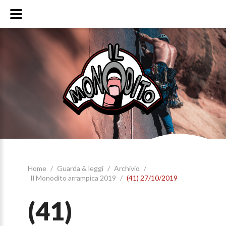
Home
/
Guarda & leggi
/
Archivio
/
Il Monodito arrampica 2019
/
(41) 27/10/2019
(41)