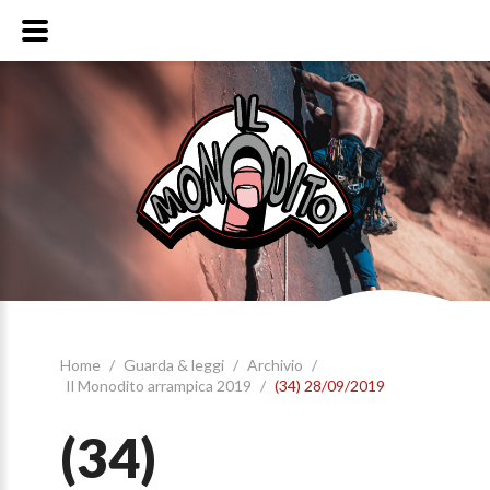
Home
/
Guarda & leggi
/
Archivio
/
Il Monodito arrampica 2019
/
(34) 28/09/2019
(34)