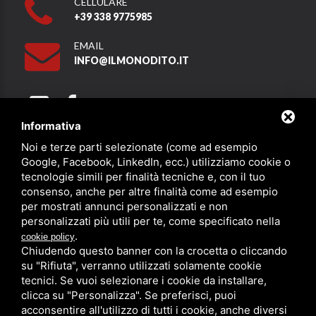
CELLULARE
+39 338 9775985
EMAIL
INFO@ILMONODITO.IT
Informativa
Noi e terze parti selezionate (come ad esempio
Partner
Google, Facebook, LinkedIn, ecc.) utilizziamo cookie o
tecnologie simili per finalità tecniche e, con il tuo
consenso, anche per altre finalità come ad esempio
per mostrati annunci personalizzati e non
personalizzati più utili per te, come specificato nella
.
cookie policy
Chiudendo questo banner con la crocetta o cliccando
su "Rifiuta", verranno utilizzati solamente cookie
PRIVACY
/
SITEMAP
/ QUESTO SITO È PROTETTO DA GOOGLE
RECAPTCHA V3,
PRIVACY POLICY
E
TERMS OF SERVICE
DI GOOGLE.
tecnici. Se vuoi selezionare i cookie da installare,
clicca su "Personalizza". Se preferisci, puoi
acconsentire all'utilizzo di tutti i cookie, anche diversi