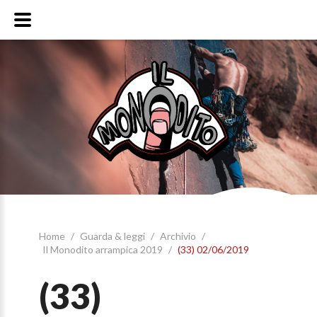
Home
/
Guarda & leggi
/
Archivio
/
Il Monodito arrampica 2019
/
(33) 02/06/2019
(33)