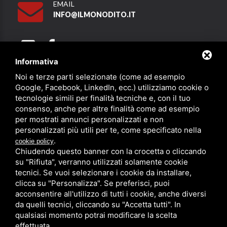
EMAIL
INFO@ILMONODITO.IT
Informativa
Noi e terze parti selezionate (come ad esempio
Partner
Google, Facebook, LinkedIn, ecc.) utilizziamo cookie o
tecnologie simili per finalità tecniche e, con il tuo
consenso, anche per altre finalità come ad esempio
per mostrati annunci personalizzati e non
personalizzati più utili per te, come specificato nella
.
cookie policy
Chiudendo questo banner con la crocetta o cliccando
su "Rifiuta", verranno utilizzati solamente cookie
PRIVACY
/
SITEMAP
/ QUESTO SITO È PROTETTO DA GOOGLE
RECAPTCHA V3,
PRIVACY POLICY
E
TERMS OF SERVICE
DI GOOGLE.
tecnici. Se vuoi selezionare i cookie da installare,
clicca su "Personalizza". Se preferisci, puoi
acconsentire all'utilizzo di tutti i cookie, anche diversi
da quelli tecnici, cliccando su "Accetta tutti". In
qualsiasi momento potrai modificare la scelta
effettuata.