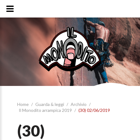
Home
/
Guarda & leggi
/
Archivio
/
Il Monodito arrampica 2019
/
(30) 02/06/2019
(30)