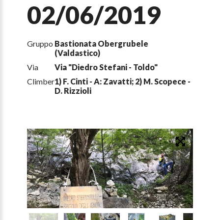
02/06/2019
Gruppo
Bastionata Obergrubele
(Valdastico)
Via
Via "Diedro Stefani - Toldo"
Climber
1) F. Cinti - A: Zavatti; 2) M. Scopece -
D. Rizzioli