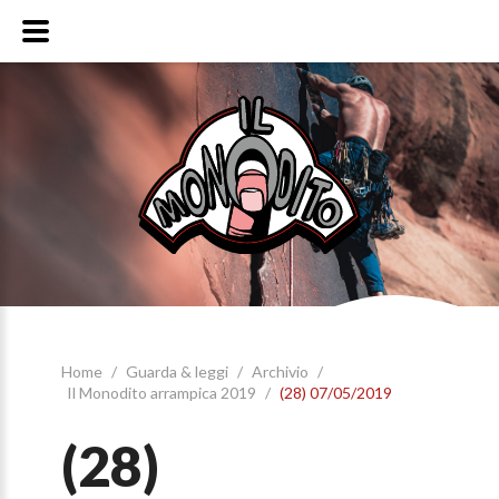
Home
/
Guarda & leggi
/
Archivio
/
Il Monodito arrampica 2019
/
(28) 07/05/2019
(28)