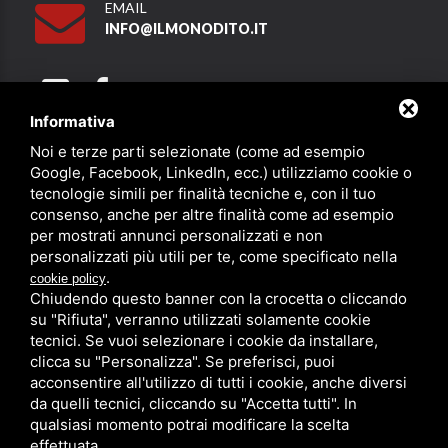
EMAIL
INFO@ILMONODITO.IT
Informativa
Noi e terze parti selezionate (come ad esempio
Partner
Google, Facebook, LinkedIn, ecc.) utilizziamo cookie o
tecnologie simili per finalità tecniche e, con il tuo
consenso, anche per altre finalità come ad esempio
per mostrati annunci personalizzati e non
personalizzati più utili per te, come specificato nella
.
cookie policy
Chiudendo questo banner con la crocetta o cliccando
su "Rifiuta", verranno utilizzati solamente cookie
PRIVACY
/
SITEMAP
/ QUESTO SITO È PROTETTO DA GOOGLE
RECAPTCHA V3,
PRIVACY POLICY
E
TERMS OF SERVICE
DI GOOGLE.
tecnici. Se vuoi selezionare i cookie da installare,
clicca su "Personalizza". Se preferisci, puoi
acconsentire all'utilizzo di tutti i cookie, anche diversi
da quelli tecnici, cliccando su "Accetta tutti". In
qualsiasi momento potrai modificare la scelta
effettuata.