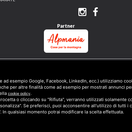
Partner
QUESTO SITO È PROTETTO DA GOOGLE RECAPTCHA V3,
PRIVACY POLICY
E
TERMS 
e ad esempio Google, Facebook, LinkedIn, ecc.) utilizziamo cooki
nche per altre finalità come ad esempio per mostrati annunci pe
ella
.
cookie policy
cetta o cliccando su "Rifiuta", verranno utilizzati solamente co
sonalizza". Se preferisci, puoi acconsentire all'utilizzo di tutti i
". In qualsiasi momento potrai modificare la scelta effettuata.