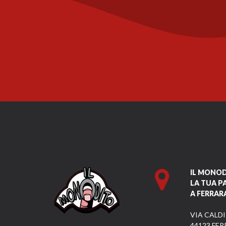
IL MONO
LA TUA P
A FERRAR
VIA CALDI
44123 FER