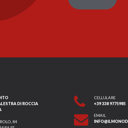
DITO
CELLULARE
ALESTRA DI ROCCIA
+39 338 9775985
A
EMAIL
INFO@ILMONODI
ROLO, 84
RARA FE