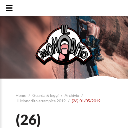
Home
/
Guarda & leggi
/
Archivio
/
Il Monodito arrampica 2019
/
(26) 01/05/2019
(26)